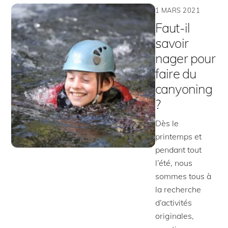
1 MARS 2021
Faut-il
savoir
nager pour
faire du
canyoning
?
Dès le
printemps et
pendant tout
l’été, nous
sommes tous à
la recherche
d’activités
originales,