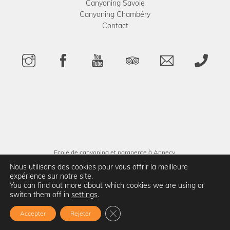
Canyoning Savoie
Canyoning Chambéry
Contact
Ecole de canyoning et parapente à Annecy,
Aix-les-Bains et Chambéry.
Nous utilisons des cookies pour vous offrir la meilleure
expérience sur notre site.
You can find out more about which cookies we are using or
Politique de confidentialité
Conditions générales de vente
switch them off in
settings
.
Fermer la bannière des cookies G
Accepter
Rejeter